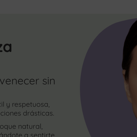
za
uvenecer sin
l y respetuosa,
ciones drásticas.
oque natural,
ándote a sentirte