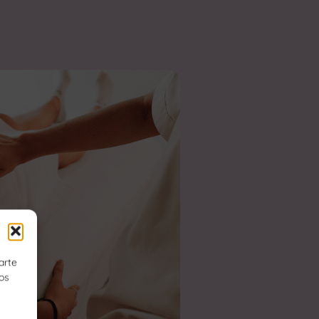
arte
tos