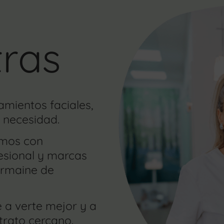
tras
amientos faciales,
 necesidad.
amos con
esional y marcas
ermaine de
 a verte mejor y a
 trato cercano.