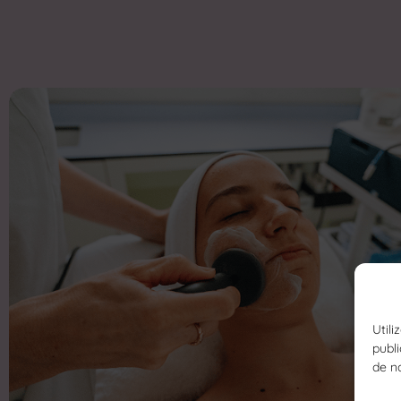
Utili
publi
de n